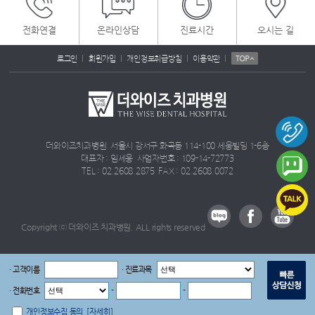
전화연결
온라인상담
진료시간
오시는 길
|
|
|
|
로그인
회원가입
개인정보취급방침
이용약관
더와이즈치과병원 서울시 강서구 화곡동 114-100 세웅빌딩 1-6층
대표자 : 임세웅 사업자번호 : 109-14-72773
TEL : 02.2608.2875 FAX : 02.2608.0072
Copyright ⓒ 더와이즈 치과병원. ALL rights reserved
· 고객이름
· 진료과목
· 전화번호
-
-
개인정보수집 동의
[자세히]