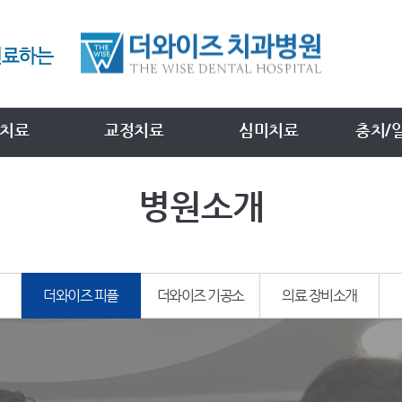
치료
교정치료
심미치료
충치/
병원소개
더와이즈 피플
더와이즈 기공소
의료 장비소개